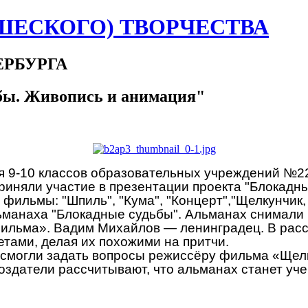
ШЕСКОГО) ТВОРЧЕСТВА
ЕРБУРГА
бы. Живопись и анимация"
9-10 классов образовательных учреждений №221, 2
приняли участие в презентации проекта "Блокадн
ильмы: "Шпиль", "Кума", "Концерт","Щелкунчик, 
ьманаха "Блокадные судьбы". Альманах снимали
фильма». Вадим Михайлов — ленинградец. В рас
тами, делая их похожими на притчи.
смогли задать вопросы режиссёру фильма «Щелку
оздатели рассчитывают, что альманах станет уч