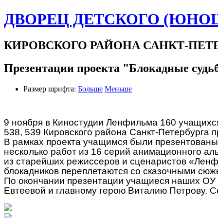
ДВОРЕЦ ДЕТСКОГО (ЮНО
КИРОВСКОГО РАЙОНА САНКТ-ПЕТ
Презентации проекта "Блокадные судь
Размер шрифта:
Больше
Меньше
9 ноября в Киностудии Ленфильма 160 учащихся 
538, 539 Кировского района Санкт-Петербурга 
В рамках проекта учащимся были презентованы ф
несколько работ из 16 серий анимационного ал
из старейших режиссеров и сценаристов «Лен
блокадников переплетаются со сказочными сюже
По окончании презентации учащиеся наших ОУ 
Евтеевой и главному герою Виталию Петрову. С