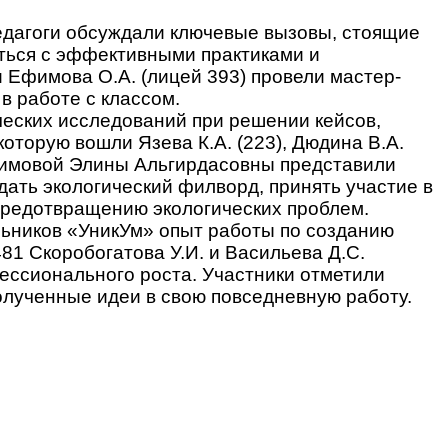
педагоги обсуждали ключевые вызовы, стоящие
иться с эффективными практиками и
 Ефимова О.А. (лицей 393) провели мастер-
в работе с классом.
ческих исследований при решении кейсов,
оторую вошли Язева К.А. (223), Дюдина В.А.
агимовой Элины Альгирдасовны представили
дать экологический филворд, принять участие в
 предотвращению экологических проблем.
льников «УникУм» опыт работы по созданию
1 Скоробогатова У.И. и Васильева Д.С.
фессионального роста. Участники отметили
олученные идеи в свою повседневную работу.