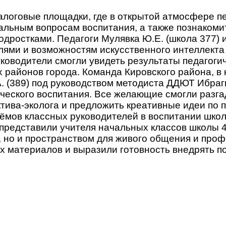
алоговые площадки, где в открытой атмосфере 
альным вопросам воспитания, а также познаком
дростками. Педагоги Мулявка Ю.Е. (школа 377) и
ями и возможностям искусственного интеллекта 
ководители смогли увидеть результаты педагоги
 районов города. Команда Кировского района, в к
.А. (389) под руководством методиста ДДЮТ Ибр
ического воспитания. Все желающие смогли разга
ектива-эколога и предложить креативные идеи по
иёмов классных руководителей в воспитании шко
представили учителя начальных классов школы 48
, но и пространством для живого общения и про
 материалов и выразили готовность внедрять п