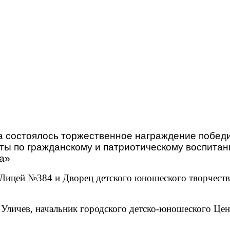
а состоялось торжественное награждение победи
ты по гражданскому и патриотическому воспита
а»
ицей №384 и Дворец детского юношеского творчества
личев, начальник городского детско-юношеского Цент