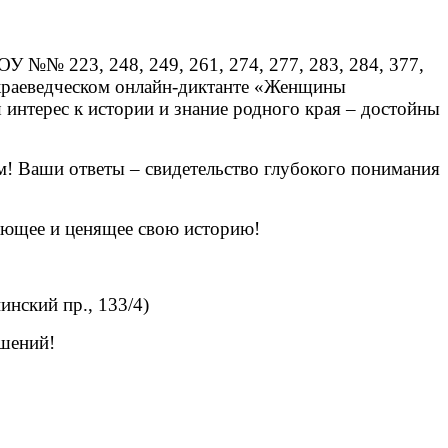
У №№ 223, 248, 249, 261, 274, 277, 283, 284, 377,
 в краеведческом онлайн-диктанте «Женщины
интерес к истории и знание родного края – достойны
м! Ваши ответы – свидетельство глубокого понимания
ающее и ценящее свою историю!
нский пр., 133/4)
шений!