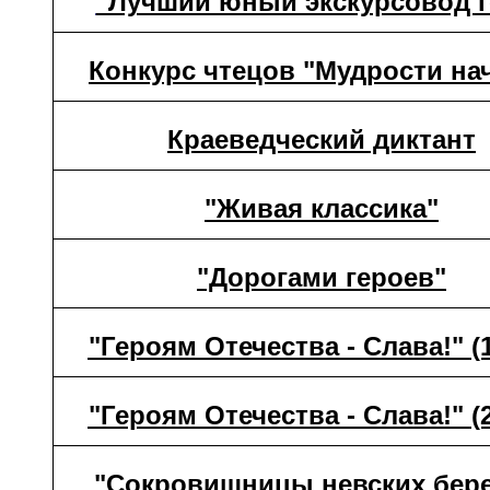
"Лучший юный экскурсовод г
Конкурс чтецов "Мудрости на
Краеведческий диктант
"Живая классика"
"Дорогами героев"
"Героям Отечества - Слава!
" (
"Героям Отечества - Слава!
" (
"Сокровищницы невских бере