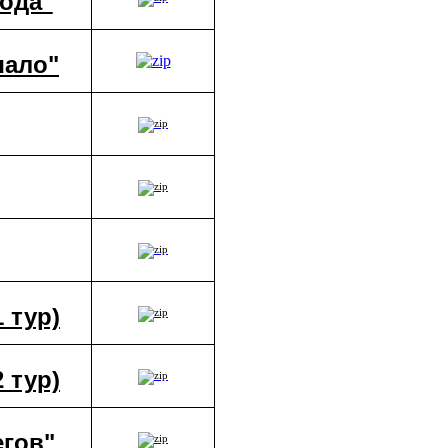
ода"
чало"
1 тур)
2 тур)
гов"