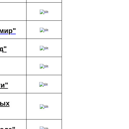
мир"
д"
и"
ных