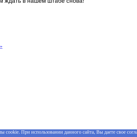
ем ждать в нашем штабе снова!
 »
 cookie. При использовании данного сайта, Вы даете свое согла