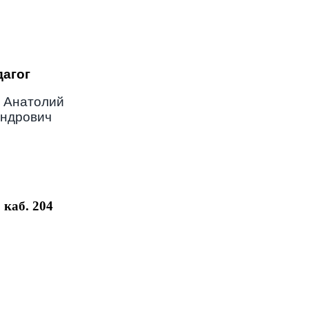
дагог
 Анатолий
андрович
, каб. 204