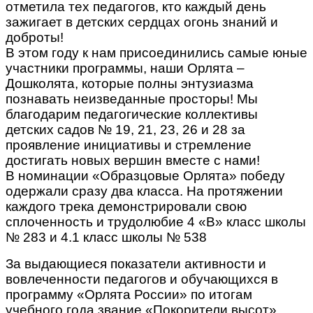
отметила тех педагогов, кто каждый день
зажигает в детских сердцах огонь знаний и
доброты!
В этом году к нам присоединились самые юные
участники программы, наши Орлята –
Дошколята, которые полны энтузиазма
познавать неизведанные просторы! Мы
благодарим педагогические коллективы
детских садов № 19, 21, 23, 26 и 28 за
проявление инициативы и стремление
достигать новых вершин вместе с нами!
В номинации «Образцовые Орлята» победу
одержали сразу два класса. На протяжении
каждого трека демонстрировали свою
сплоченность и трудолюбие 4 «В» класс школы
№ 283 и 4.1 класс школы № 538
За выдающиеся показатели активности и
вовлеченности педагогов и обучающихся в
программу «Орлята России» по итогам
учебного года звание «Покорители высот»