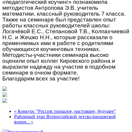
«педагогический коучинг» познакомила
методистов Антропова Э.В, учитель
математики, классный руководитель 7 класса.
Также на семинаре был представлен опыт
работы классных руководителей школы:
Логачёвой Е.С., Степановой Т.В., Колпахчиевой
Н.С. и Жешко Н.Н., которые рассказали о
применяемых ими в работе с родителями
обучающихся коучинговых техниках.
Методисты-участники семинара высоко
оценили опыт коллег Кировского района и
выразили надежду на участие в подобном
семинаре в очном формате.
Благодарим всех за участие!
« Конкурс "Россия: прошлое, настоящее, будущее"
Районный этап Всероссийской детско-юношеской
военн... »