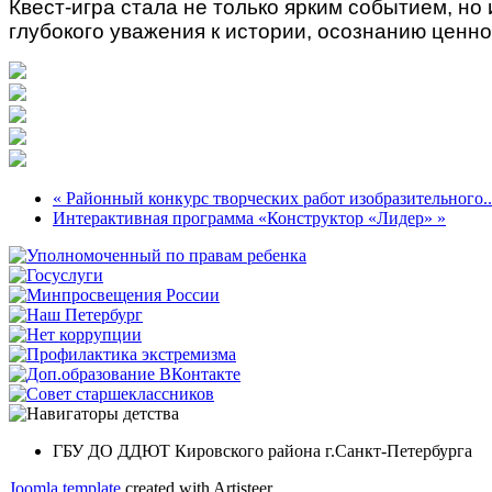
Квест-игра стала не только ярким событием, н
глубокого уважения к истории, осознанию ценно
« Районный конкурс творческих работ изобразительного..
Интерактивная программа «Конструктор «Лидер» »
ГБУ ДО ДДЮТ Кировского района г.Санкт-Петербурга
Joomla template
created with Artisteer.