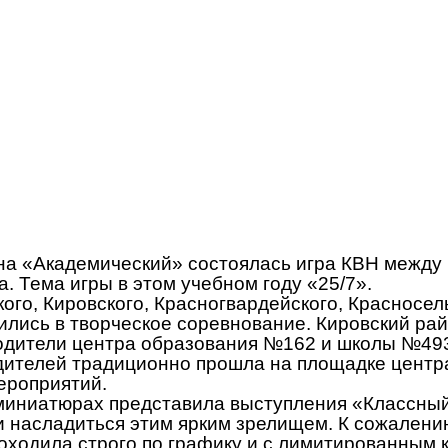
на «Академический» состоялась игра КВН между
. Тема игры в этом учебном году «25/7».
ого, Кировского, Красногвардейского, Красносель
лись в творческое соревнование. Кировский ра
водители центра образования №162 и школы №49
одителей традиционно прошла на площадке центр
ероприятий.
и миниатюрах представила выступления «Классны
и насладиться этим ярким зрелищем. К сожален
роходила строго по графику и с лимитированным 