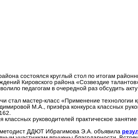
района состоялся круглый стол по итогам районн
ждений Кировского района «Созвездие талантов»
озволило педагогам в очередной раз обсудить а
и стал мастер-класс «Применение технологии к
димировой М.А., призёра конкурса классных ру
162.
ля классных руководителей практическое заняти
, методист ДДЮТ Ибрагимова Э.А. объявила
резу
ным участникам вручены благодарности. Встреч