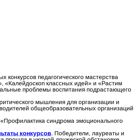
ых конкурсов педагогического мастерства
, «Калейдоскоп классных идей» и «Растим
ктуальные проблемы воспитания подрастающего
ритического мышления для организации и
ководителей общеобразовательных организаций
е «Профилактика синдрома эмоционального
льтаты конкурсов
. Победители, лауреаты и
а прошла в уютной дружеской обстановке.