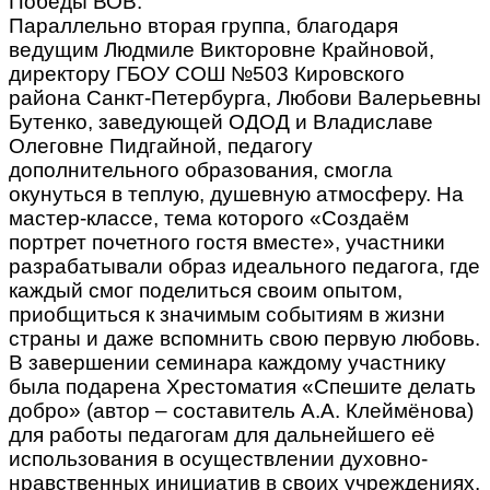
Победы ВОВ.
Параллельно вторая группа, благодаря
ведущим Людмиле Викторовне Крайновой,
директору ГБОУ СОШ №503 Кировского
района Санкт-Петербурга, Любови Валерьевны
Бутенко, заведующей ОДОД и Владиславе
Олеговне Пидгайной, педагогу
дополнительного образования, смогла
окунуться в теплую, душевную атмосферу. На
мастер-классе, тема которого «Создаём
портрет почетного гостя вместе», участники
разрабатывали образ идеального педагога, где
каждый смог поделиться своим опытом,
приобщиться к значимым событиям в жизни
страны и даже вспомнить свою первую любовь.
В завершении семинара каждому участнику
была подарена Хрестоматия «Спешите делать
добро» (автор – составитель А.А. Клеймёнова)
для работы педагогам для дальнейшего её
использования в осуществлении духовно-
нравственных инициатив в своих учреждениях.