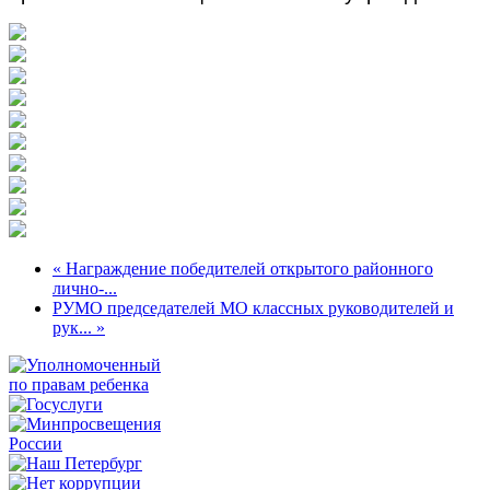
« Награждение победителей открытого районного
лично-...
РУМО председателей МО классных руководителей и
рук... »