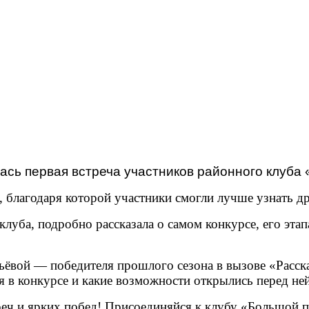
лась первая встреча участников районного клуб
, благодаря которой участники смогли лучше узнать др
клуба, подробно рассказала о самом конкурсе, его э
ьёвой — победителя прошлого сезона в вызове «Расск
я в конкурсе и какие возможности открылись перед ней
еч и ярких побед! Присоединяйся к клубу «Большой п