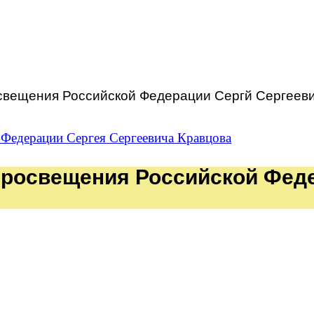
освещения Российской Федерации Сергй Сергееви
Федерации Сергея Сергеевича Кравцова
росвещения Российской Феде