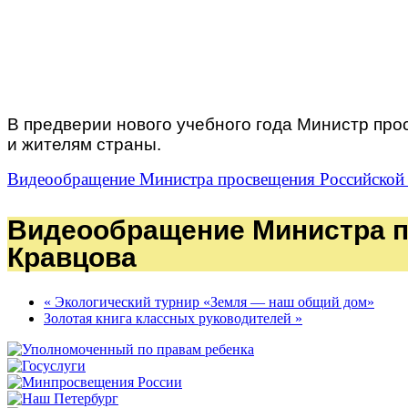
В предверии нового учебного года Министр пр
и жителям страны.
Видеообращение Министра просвещения Российской 
Видеообращение Министра п
Кравцова
« Экологический турнир «Земля — наш общий дом»
Золотая книга классных руководителей »