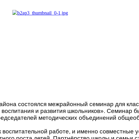
айона состоялся межрайонный семинар для класс
 воспитания и развития школьников». Семинар б
редседателей методических объединений общеоб
 воспитательной работе, и именно совместные у
ного роста детей. Партнёрство школы и семьи с